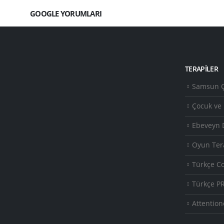
GOOGLE YORUMLARI
TERAPILER
Samsun Ç
Çocuk ve
Ebeveyn 
Oyun Ter
Türkçe C
Türkçe P
Attention