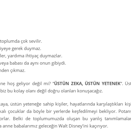
toplumda çok sevilir.
viyeye gerek duymaz.
ler, yardıma ihtiyaç duymazlar.
veya babası da aynı onun gibiydi.
ünden çıkmaz.
ne hoş geliyor değil mi? “
ÜSTÜN ZEKA, ÜSTÜN YETENEK
“. Üs
i biz bu kolay olanı değil doğru olanları konuşacağız.
ya, üstün yeteneğe sahip kişiler, hayatlarında karşılaştıkları kişi
alı çocuklar da böyle bir yerlerde keşfedilmeyi bekliyor. Potans
iyorlar. Belki de toplumumuzda oluşan bu yanlış tanımlamala
a anne babalarımız geleceğin Walt Disney’ini kaçırıyor.