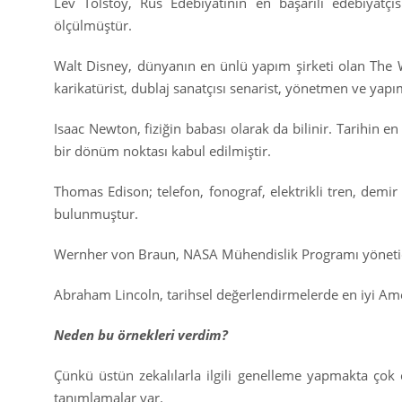
Lev Tolstoy, Rus Edebiyatının en başarılı edebiyatçı
ölçülmüştür.
Walt Disney, dünyanın en ünlü yapım şirketi olan The Wa
karikatürist, dublaj sanatçısı senarist, yönetmen ve yapı
Isaac Newton, fiziğin babası olarak da bilinir. Tarihin en
bir dönüm noktası kabul edilmiştir.
Thomas Edison; telefon, fonograf, elektrikli tren, demir
bulunmuştur.
Wernher von Braun, NASA Mühendislik Programı yöneticisid
Abraham Lincoln, tarihsel değerlendirmelerde en iyi Ameri
Neden bu örnekleri verdim?
Çünkü üstün zekalılarla ilgili genelleme yapmakta çok c
tanımlamalar var.