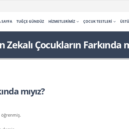
 SAYFA
TUĞÇE GÜNDÜZ
HIZMETLERIMIZ
ÇOCUK TESTLERI
ÜSTÜ
n Zekalı Çocukların Farkında m
kında mıyız?
ı öğrenmiş.