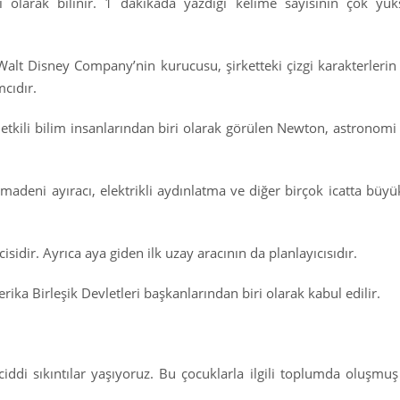
sı olarak bilinir. 1 dakikada yazdığı kelime sayısının çok yü
lt Disney Company’nin kurucusu, şirketteki çizgi karakterlerin 
mcıdır.
 etkili bilim insanlarından biri olarak görülen Newton, astronomi v
 madeni ayıracı, elektrikli aydınlatma ve diğer birçok icatta büyü
ir. Ayrıca aya giden ilk uzay aracının da planlayıcısıdır.
ka Birleşik Devletleri başkanlarından biri olarak kabul edilir.
iddi sıkıntılar yaşıyoruz. Bu çocuklarla ilgili toplumda oluşmuş