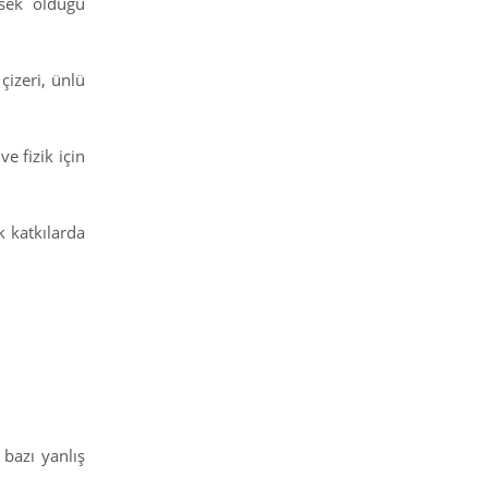
ksek olduğu
çizeri, ünlü
e fizik için
k katkılarda
 bazı yanlış