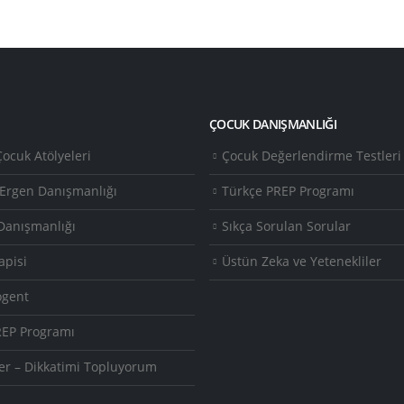
ÇOCUK DANIŞMANLIĞI
ocuk Atölyeleri
Çocuk Değerlendirme Testleri
 Ergen Danışmanlığı
Türkçe PREP Programı
Danışmanlığı
Sıkça Sorulan Sorular
apisi
Üstün Zeka ve Yetenekliler
ogent
REP Programı
er – Dikkatimi Topluyorum