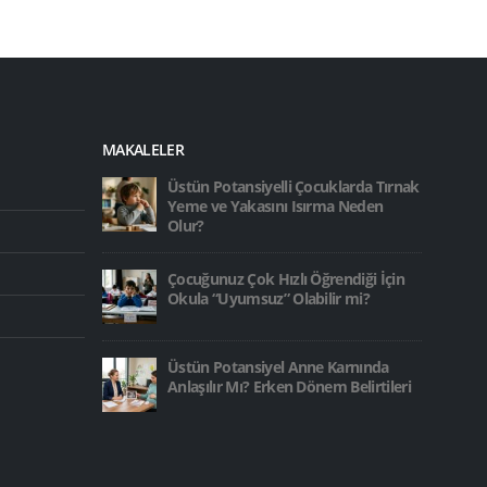
MAKALELER
Üstün Potansiyelli Çocuklarda Tırnak
Yeme ve Yakasını Isırma Neden
Olur?
Çocuğunuz Çok Hızlı Öğrendiği İçin
Okula “Uyumsuz” Olabilir mi?
Üstün Potansiyel Anne Karnında
Anlaşılır Mı? Erken Dönem Belirtileri