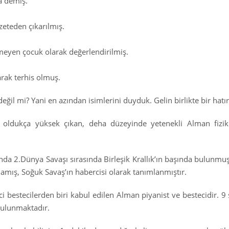
a demiş.
azeteden çıkarılmış.
eyen çocuk olarak değerlendirilmiş.
arak terhis olmuş.
değil mi? Yani en azından isimlerini duyduk. Gelin birlikte bir hatı
nı oldukça yüksek çıkan, deha düzeyinde yetenekli Alman fizik
nda 2.Dünya Savaşı sırasında Birleşik Krallık’ın başında bulunmu
mış, Soğuk Savaş’ın habercisi olarak tanımlanmıştır.
 bestecilerden biri kabul edilen Alman piyanist ve bestecidir. 9 
bulunmaktadır.