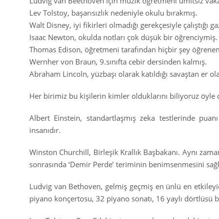
Ludvig van Beethoven için müzik öğretmeni ümitsiz vak
Lev Tolstoy, başarısızlık nedeniyle okulu bırakmış.
Walt Disney, iyi fikirleri olmadığı gerekçesiyle çalıştığı g
Isaac Newton, okulda notları çok düşük bir öğrenciymiş.
Thomas Edison, öğretmeni tarafından hiçbir şey öğrenem
Wernher von Braun, 9.sınıfta cebir dersinden kalmış.
Abraham Lincoln, yüzbaşı olarak katıldığı savaştan er ol
Her birimiz bu kişilerin kimler olduklarını biliyoruz öyle 
Albert Einstein, standartlaşmış zeka testlerinde pua
insanıdır.
Winston Churchill, Birleşik Krallık Başbakanı. Aynı zama
sonrasında ‘Demir Perde’ teriminin benimsenmesini sağla
Ludvig van Bethoven, gelmiş geçmiş en ünlü en etkileyici
piyano konçertosu, 32 piyano sonatı, 16 yaylı dörtlüsü 