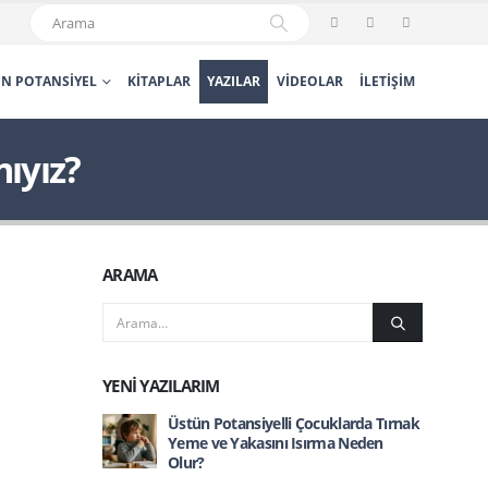
N POTANSIYEL
KITAPLAR
YAZILAR
VIDEOLAR
İLETIŞIM
ıyız?
ARAMA
YENI YAZILARIM
Üstün Potansiyelli Çocuklarda Tırnak
Yeme ve Yakasını Isırma Neden
Olur?