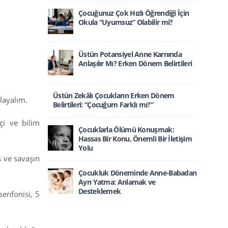
Çocuğunuz Çok Hızlı Öğrendiği İçin
Okula “Uyumsuz” Olabilir mi?
Üstün Potansiyel Anne Karnında
Anlaşılır Mı? Erken Dönem Belirtileri
Üstün Zekâlı Çocukların Erken Dönem
rlayalım.
Belirtileri: “Çocuğum Farklı mı?”
çi ve bilim
Çocuklarla Ölümü Konuşmak:
Hassas Bir Konu, Önemli Bir İletişim
Yolu
ş ve savaşın
Çocukluk Döneminde Anne-Babadan
Ayrı Yatma: Anlamak ve
Desteklemek
senfonisi, 5