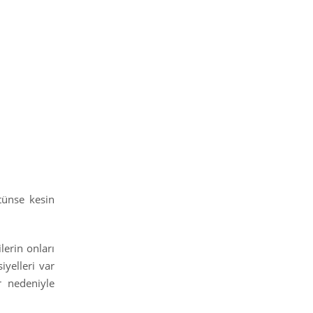
tünse kesin
lerin onları
iyelleri var
r nedeniyle