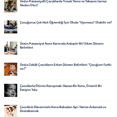
Üstün Potansiyelli Çocuklarda Tırnak Yeme ve Yakasını Isırma
Neden Olur?
Çocuğunuz Çok Hızlı Öğrendiği İçin Okula “Uyumsuz” Olabilir mi?
Üstün Potansiyel Anne Karnında Anlaşılır Mı? Erken Dönem
Belirtileri
Üstün Zekâlı Çocukların Erken Dönem Belirtileri: “Çocuğum Farklı
mı?”
Çocuklarla Ölümü Konuşmak: Hassas Bir Konu, Önemli Bir
İletişim Yolu
Çocukluk Döneminde Anne-Babadan Ayrı Yatma: Anlamak ve
Desteklemek