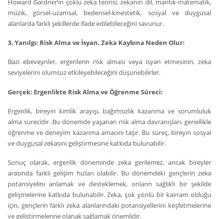
Howard Gardner’ın çoklu zeka teorisi, zekanın dil, mantık-matematik,
müzik, görsel-uzamsal, bedensel-kinestetik, sosyal ve duygusal
alanlarda farklı şekillerde ifade edilebileceğini savunur.
3. Yanılgı: Risk Alma ve İsyan, Zeka Kaybına Neden Olur:
Bazı ebeveynler, ergenlerin risk alması veya isyan etmesinin, zeka
seviyelerini olumsuz etkileyebileceğini düşünebilirler.
Gerçek: Ergenlikte Risk Alma ve Öğrenme Süreci:
Ergenlik, bireyin kimlik arayışı, bağımsızlık kazanma ve sorumluluk
alma sürecidir. Bu dönemde yaşanan risk alma davranışları, genellikle
öğrenme ve deneyim kazanma amacını taşır. Bu süreç, bireyin sosyal
ve duygusal zekasını geliştirmesine katkıda bulunabilir.
Sonuç olarak, ergenlik döneminde zeka gerilemez, ancak bireyler
arasında farklı gelişim hızları olabilir. Bu dönemdeki gençlerin zeka
potansiyelini anlamak ve desteklemek, onların sağlıklı bir şekilde
gelişmelerine katkıda bulunabilir. Zeka, çok yönlü bir kavram olduğu
için, gençlerin farklı zeka alanlarındaki potansiyellerini keşfetmelerine
ve geliştirmelerine olanak sağlamak önemlidir.