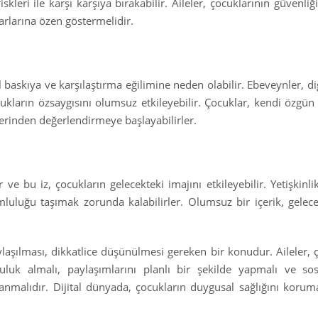
skleri ile karşı karşıya bırakabilir. Aileler, çocuklarının güvenliği
arlarına özen göstermelidir.
baskıya ve karşılaştırma eğilimine neden olabilir. Ebeveynler, diğ
kların özsaygısını olumsuz etkileyebilir. Çocuklar, kendi özgün 
zerinden değerlendirmeye başlayabilirler.
ır ve bu iz, çocukların gelecekteki imajını etkileyebilir. Yetişkin
mluluğu taşımak zorunda kalabilirler. Olumsuz bir içerik, gelec
aşılması, dikkatlice düşünülmesi gereken bir konudur. Aileler, 
luluk almalı, paylaşımlarını planlı bir şekilde yapmalı ve s
ullanmalıdır. Dijital dünyada, çocukların duygusal sağlığını koruma