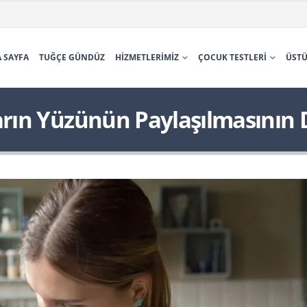
 SAYFA
TUĞÇE GÜNDÜZ
HIZMETLERIMIZ
ÇOCUK TESTLERI
ÜSTÜ
ın Yüzünün Paylaşılmasının D