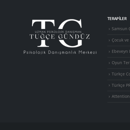
TERAPILER
Samsun Ç
Çocuk ve
Ebeveyn 
Oyun Ter
Türkçe C
Türkçe P
Attention