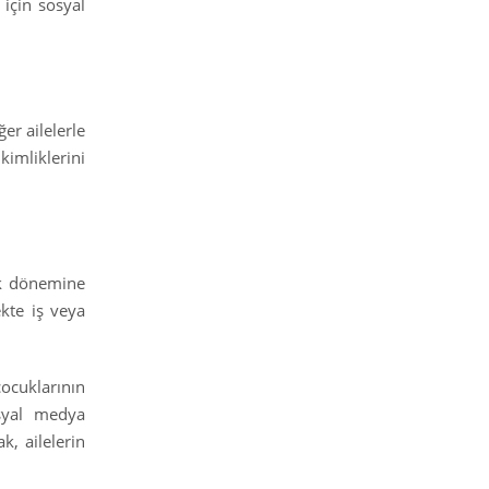
 için sosyal
er ailelerle
kimliklerini
lik dönemine
ekte iş veya
çocuklarının
osyal medya
k, ailelerin