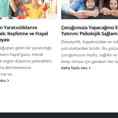
n Yaratıcılıklarını
Çocuğunuza Yapacağınız 
ek: Keşfetme ve Hayal
Yatırım: Psikolojik Sağlam
yası
Ebeveynlik, hayatınızdaki en öd
oğuştan gelen bir yaratıcılığa
yolculuklardan biridir. Bu yolcu
nların hayal gücü, merak
çocuğunuzun mutlu, sağlıklı ve b
ve özgün düşünce yetenekleri,
birey olması için gereken her tür
ha derinlemesine
daha fazla oku
ine ve...
 oku