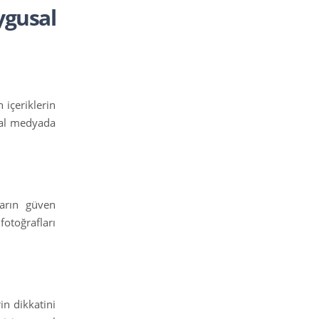
gusal
 içeriklerin
syal medyada
ların güven
fotoğrafları
in dikkatini