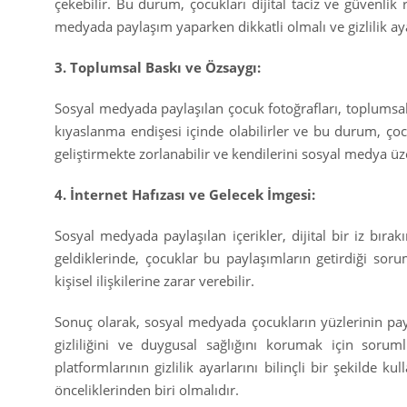
çekebilir. Bu durum, çocukları dijital taciz ve güvenlik ri
medyada paylaşım yaparken dikkatli olmalı ve gizlilik ay
3. Toplumsal Baskı ve Özsaygı:
Sosyal medyada paylaşılan çocuk fotoğrafları, toplumsal 
kıyaslanma endişesi içinde olabilirler ve bu durum, çocu
geliştirmekte zorlanabilir ve kendilerini sosyal medya ü
4. İnternet Hafızası ve Gelecek İmgesi:
Sosyal medyada paylaşılan içerikler, dijital bir iz bırak
geldiklerinde, çocuklar bu paylaşımların getirdiği soru
kişisel ilişkilerine zarar verebilir.
Sonuç olarak, sosyal medyada çocukların yüzlerinin payl
gizliliğini ve duygusal sağlığını korumak için sorum
platformlarının gizlilik ayarlarını bilinçli bir şekilde k
önceliklerinden biri olmalıdır.