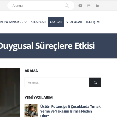
N POTANSIYEL
KITAPLAR
YAZILAR
VIDEOLAR
İLETIŞIM
uygusal Süreçlere Etkisi
ARAMA
YENI YAZILARIM
Üstün Potansiyelli Çocuklarda Tırnak
Yeme ve Yakasını Isırma Neden
Olur?