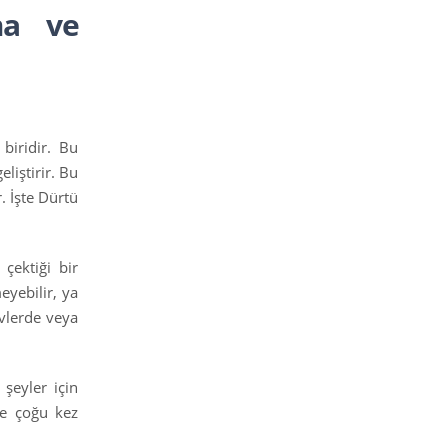
ma ve
biridir. Bu
liştirir. Bu
. İşte Dürtü
çektiği bir
eyebilir, ya
vlerde veya
şeyler için
nde çoğu kez