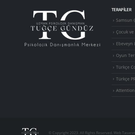
TERAPILER
Samsun Ç
Çocuk ve
Ebeveyn 
Oyun Ter
Türkçe C
Türkçe P
Attention
© Copyright 2023. All Rights Reserved. Web Tasarı