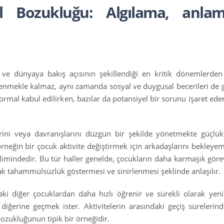
l Bozukluğu: Algılama, anla
ve dünyaya bakış açısının şekillendiği en kritik dönemlerden 
renmekle kalmaz, aynı zamanda sosyal ve duygusal becerileri de ge
normal kabul edilirken, bazılar da potansiyel bir sorunu işaret eder
ini veya davranışlarını düzgün bir şekilde yönetmekte güçlük 
örneğin bir çocuk aktivite değiştirmek için arkadaşlarını bekleyem
mindedir. Bu tür haller genelde, çocukların daha karmaşık göre
k tahammülsüzlük göstermesi ve sinirlenmesi şeklinde anlaşılır.
ki diğer çocuklardan daha hızlı öğrenir ve sürekli olarak yeni 
 diğerine geçmek ister. Aktivitelerin arasındaki geçiş süreleri
bozukluğunun tipik bir örneğidir.