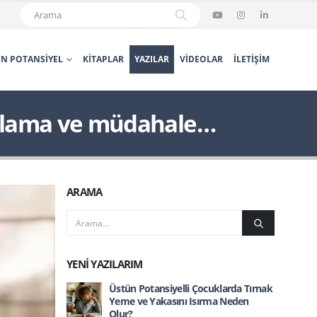
N POTANSIYEL
KITAPLAR
YAZILAR
VIDEOLAR
İLETIŞIM
anlama ve müdahale…
ARAMA
YENI YAZILARIM
Üstün Potansiyelli Çocuklarda Tırnak
Yeme ve Yakasını Isırma Neden
Olur?