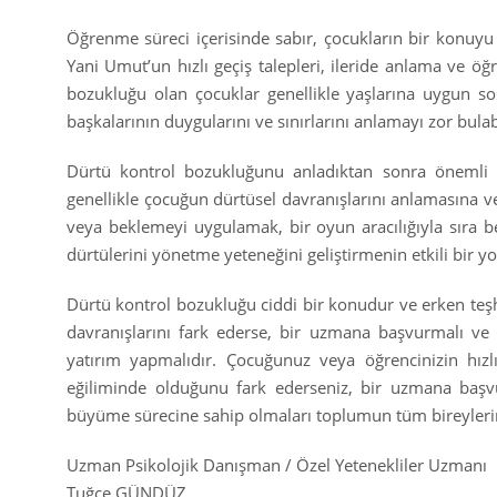
Öğrenme süreci içerisinde sabır, çocukların bir konuyu
Yani Umut’un hızlı geçiş talepleri, ileride anlama ve öğ
bozukluğu olan çocuklar genellikle yaşlarına uygun so
başkalarının duygularını ve sınırlarını anlamayı zor bulabi
Dürtü kontrol bozukluğunu anladıktan sonra önemli ol
genellikle çocuğun dürtüsel davranışlarını anlamasına v
veya beklemeyi uygulamak, bir oyun aracılığıyla sıra be
dürtülerini yönetme yeteneğini geliştirmenin etkili bir yol
Dürtü kontrol bozukluğu ciddi bir konudur ve erken teşhis e
davranışlarını fark ederse, bir uzmana başvurmalı ve ç
yatırım yapmalıdır. Çocuğunuz veya öğrencinizin hız
eğiliminde olduğunu fark ederseniz, bir uzmana başvur
büyüme sürecine sahip olmaları toplumun tüm bireyler
Uzman Psikolojik Danışman / Özel Yetenekliler Uzmanı
Tuğçe GÜNDÜZ