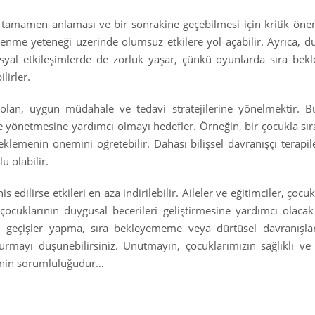
 tamamen anlaması ve bir sonrakine geçebilmesi için kritik önem
renme yeteneği üzerinde olumsuz etkilere yol açabilir. Ayrıca, d
syal etkileşimlerde de zorluk yaşar, çünkü oyunlarda sıra bek
lirler.
an, uygun müdahale ve tedavi stratejilerine yönelmektir. Bu 
e yönetmesine yardımcı olmayı hedefler. Örneğin, bir çocukla sı
klemenin önemini öğretebilir. Dahası bilişsel davranışçı terapi
u olabilir.
dilirse etkileri en aza indirilebilir. Aileler ve eğitimciler, çocuk
ocuklarının duygusal becerileri geliştirmesine yardımcı olacak 
lı geçişler yapma, sıra bekleyememe veya dürtüsel davranışla
mayı düşünebilirsiniz. Unutmayın, çocuklarımızın sağlıklı ve 
inin sorumluluğudur…