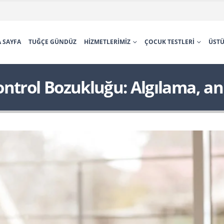
 SAYFA
TUĞÇE GÜNDÜZ
HIZMETLERIMIZ
ÇOCUK TESTLERI
ÜSTÜ
ontrol Bozukluğu: Algılama, 