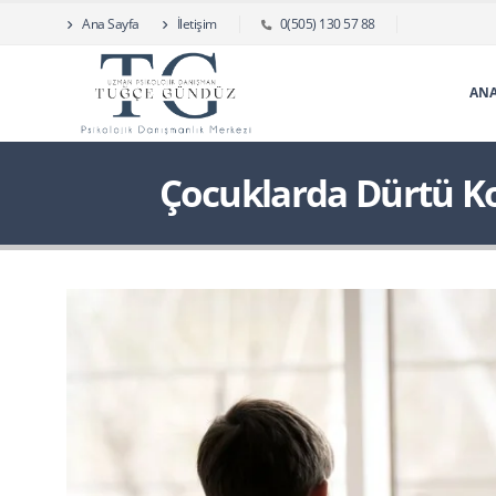
Ana Sayfa
İletişim
0(505) 130 57 88
ANA
Çocuklarda Dürtü K