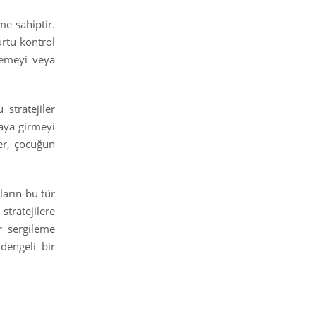
e sahiptir.
ürtü kontrol
lemeyi veya
stratejiler
raya girmeyi
ler, çocuğun
ların bu tür
stratejilere
r sergileme
dengeli bir